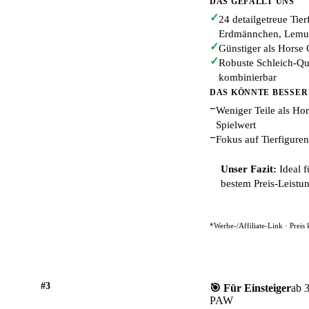
DAS GEFÄLLT UNS
✓
24 detailgetreue Tier
Erdmännchen, Lemur
✓
Günstiger als Horse 
✓
Robuste Schleich-Qua
kombinierbar
DAS KÖNNTE BESSER
−
Weniger Teile als Hor
Spielwert
−
Fokus auf Tierfiguren 
Unser Fazit:
Ideal f
bestem Preis-Leistun
*Werbe-/Affiliate-Link · Preis
#3
🎯 Für Einsteiger
ab 
PAW