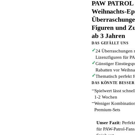
PAW PATROL A
Weihnachts-Epi
Überraschunge
Figuren und Zu
ab 3 Jahren
DAS GEFÄLLT UNS
✓
24 Überraschungen m
Lizenzfiguren für P
✓
Günstiger Einstiegsp
Rabatten vor Weihna
✓
Thematisch perfekt f
DAS KÖNNTE BESSER
−
Spielwert lässt schne
1-2 Wochen
−
Weniger Kombination
Premium-Sets
Unser Fazit:
Perfekt
für PAW-Patrol-Fans