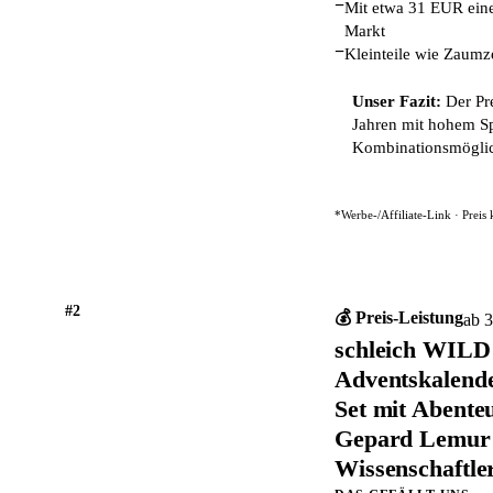
−
Mit etwa 31 EUR eine
Markt
−
Kleinteile wie Zaumz
Unser Fazit:
Der Pre
Jahren mit hohem S
Kombinationsmöglic
*Werbe-/Affiliate-Link · Preis
#2
💰 Preis-Leistung
ab 3
schleich WILD
Adventskalende
Set mit Abente
Gepard Lemur 
Wissenschaftle