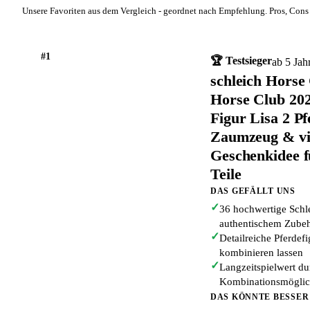
Unsere Favoriten aus dem Vergleich - geordnet nach Empfehlung. Pros, Cons 
#1
🏆 Testsieger
ab 5 Jah
schleich Horse
Horse Club 202
Figur Lisa 2 P
Zaumzeug & vi
Geschenkidee f
Teile
DAS GEFÄLLT UNS
✓
36 hochwertige Schl
authentischem Zube
✓
Detailreiche Pferdefi
kombinieren lassen
✓
Langzeitspielwert du
Kombinationsmöglic
DAS KÖNNTE BESSER