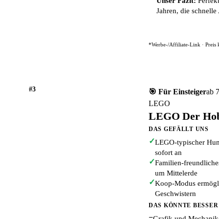
Unser Fazit:
Perfekt
Jahren, die schnell
*Werbe-/Affiliate-Link · Preis
#3
🎯 Für Einsteiger
ab 
LEGO
LEGO Der Hobb
DAS GEFÄLLT UNS
✓
LEGO-typischer Humo
sofort an
✓
Familien-freundlich
um Mittelerde
✓
Koop-Modus ermöglic
Geschwistern
DAS KÖNNTE BESSER
−
Grafik und Mechanik