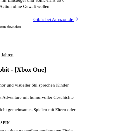
 für Einsteiger und Sonic-Fans ab 6
e Action ohne Gewalt wollen.
Gibt's bei Amazon.de
 kann abweichen
7 Jahren
it - [Xbox One]
r und visueller Stil sprechen Kinder
es Adventure mit humorvoller Geschichte
ht gemeinsames Spielen mit Eltern oder
 SEIN
en wirken gegenüber moderneren Titeln