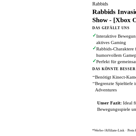
Rabbids
Rabbids Invasio
Show - [Xbox 
DAS GEFÄLLT UNS
✓
Interaktive Bewegun
aktives Gaming
✓
Rabbids-Charaktere f
humorvollem Gamep
✓
Perfekt für gemeinsa
DAS KÖNNTE BESSER
−
Benötigt Kinect-Kam
−
Begrenzte Spieltiefe 
Adventures
Unser Fazit:
Ideal f
Bewegungsspiele und
*Werbe-/Affiliate-Link · Preis