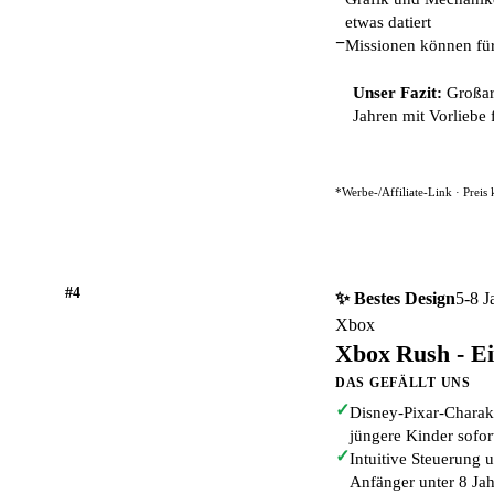
etwas datiert
−
Missionen können für 
Unser Fazit:
Großar
Jahren mit Vorliebe
*Werbe-/Affiliate-Link · Preis
#4
✨ Bestes Design
5-8 J
Xbox
Xbox Rush - Ei
DAS GEFÄLLT UNS
✓
Disney-Pixar-Charakt
jüngere Kinder sofor
✓
Intuitive Steuerung 
Anfänger unter 8 Ja