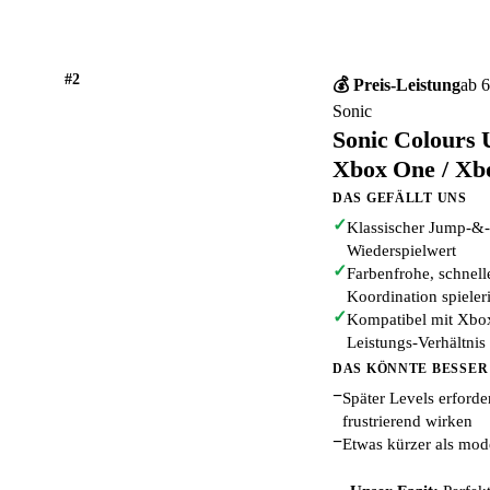
#2
💰 Preis-Leistung
ab 6
Sonic
Sonic Colours 
Xbox One / Xbo
DAS GEFÄLLT UNS
✓
Klassischer Jump-&-
Wiederspielwert
✓
Farbenfrohe, schnell
Koordination spieler
✓
Kompatibel mit Xbox
Leistungs-Verhältnis
DAS KÖNNTE BESSER
−
Später Levels erford
frustrierend wirken
−
Etwas kürzer als mod