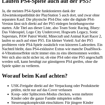
Laufen PS4-Spiele auch auf der PS5?
Ja, die meisten PS4-Spiele funktionieren dank der
Abwärtskompatibilität der PlayStation 5 auch dort, und zwar ohne
separaten Kauf: Die physische PS4-Disc oder die digitale PS4-
Version lässt sich direkt auf der PS5 einlegen beziehungsweise
starten. Alle Titel aus dieser Liste, also Team Sonic Racing, Bluey:
Das Videospiel, Lego City Undercover, Hogwarts Legacy, Sonic
Superstars, PAW Patrol World, Minecraft und Animal Kart Racer 2,
laufen so auch auf einer PS5. Ein kleiner Vorteil: Auf der PS5
profitieren viele PS4-Spiele zusätzlich von kürzeren Ladezeiten. Ein
Nachteil bleibt, dass PS4-exklusive Extras wie manche DualShock-
4-Vibrationseffekte nicht immer eins zu eins übernommen werden.
Wer sich also nicht sicher ist, ob eine PS4 oder eine PS5 angeschafft
werden soll, kann beruhigt zur günstigeren PS4 greifen, ohne die
Spiele später zu verlieren.
Worauf beim Kauf achten?
USK-Freigabe direkt auf der Verpackung oder Produktseite
prüfen, nicht nur auf das Cover verlassen
Koop- oder Splitscreen-Modus checken, wenn mehrere
Kinder oder die ganze Familie mitspielen sollen
Steuerungskomplexität einschätzen: Für jüngere Kinder