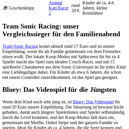
Animal
Kinder ab ca. 4-6
rund
🎁 Geschenktipp
Kart Racer
Jahren, kleine
20 €
2
Rennfahrer
Team Sonic Racing: unser
Vergleichssieger für den Familienabend
Team Sonic Racing
kostet aktuell rund 17 Euro und ist unsere
Empfehlung, wenn ihr als Familie gemeinsam vor dem Fernseher
sitzen wollt. Der lokale Koop-Modus mit Splitscreen für bis zu 4
Spieler macht das Spiel zum idealen Couch-Racer, und mit 15
spielbaren Charakteren aus dem Sonic-Universum ist für jedes Kind
eine Lieblingsfigur dabei. Für Kinder ab etwa 6 Jahren, die schon
mit einem Controller zurechtkommen, ist das Spiel gut geeignet.
Bluey: Das Videospiel für die Jüngsten
Wenn dein Kind noch sehr jung ist, ist
Bluey: Das Videospiel
für
rund 20 Euro unsere Empfehlung. Die Steuerung ist bewusst leicht
gehalten, damit auch jüngere Spielerinnen und Spieler selbstständig
durch die Level kommen, und der Koop-Modus lädt dazu ein,
gemeinsam mit Muffin, Onkel Stripe und der ganzen Familie zu
spielen. Ideal für Kinder ab ca. 4 Jahren, die die Serie kennen und