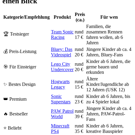
einen Blick
Preis
Kategorie/Empfehlung
Produkt
Für wen
(ca.)
Familien, die
Team Sonic
rund
zusammen Rennen
🏆 Testsieger
Racing
17 €
fahren wollen, ab 6
Jahren
Bluey: Das
rund
Jüngere Kinder ab ca. 4
💰 Preis-Leistung
Videospiel
20 €
Jahren, Bluey-Fans
Kinder ab 6 Jahren, die
Lego City
rund
🎯 Für Einsteiger
gerne bauen und
Undercover
20 €
erkunden
Ältere
Hogwarts
rund
✨ Bestes Design
Kinder/Jugendliche ab
Legacy
15 €
12 Jahren (USK 12)
Sonic
rund
Kinder ab 6 Jahren, bis
👑 Premium
Superstars
23 €
zu 4 Spieler lokal
Jüngere Kinder ab ca. 4
PAW Patrol
rund
🔥 Bestseller
Jahren, PAW-Patrol-
World
39 €
Fans
Minecraft
rund
Kinder ab 6 Jahren,
⭐ Beliebt
PS4
35 €
kreative Bauspieler