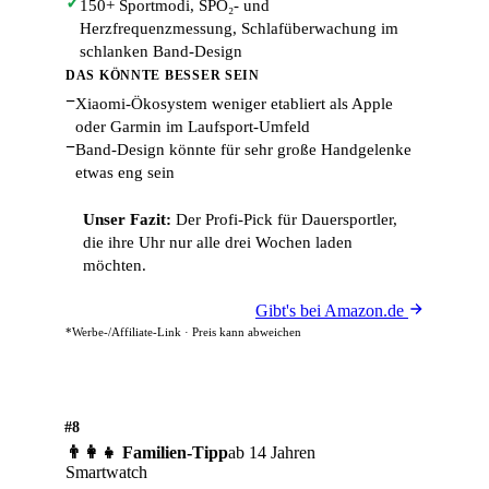
✓
150+ Sportmodi, SPO₂- und
Herzfrequenzmessung, Schlafüberwachung im
schlanken Band-Design
DAS KÖNNTE BESSER SEIN
−
Xiaomi-Ökosystem weniger etabliert als Apple
oder Garmin im Laufsport-Umfeld
−
Band-Design könnte für sehr große Handgelenke
etwas eng sein
Unser Fazit:
Der Profi-Pick für Dauersportler,
die ihre Uhr nur alle drei Wochen laden
möchten.
Gibt's bei Amazon.de
*Werbe-/Affiliate-Link · Preis kann abweichen
#8
👨‍👩‍👧 Familien-Tipp
ab 14 Jahren
Smartwatch