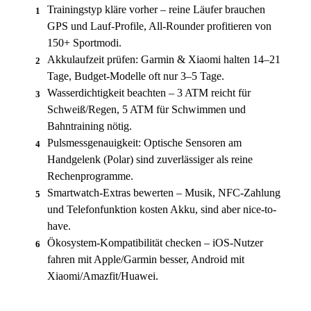
Trainingstyp kläre vorher – reine Läufer brauchen
1
GPS und Lauf-Profile, All-Rounder profitieren von
150+ Sportmodi.
Akkulaufzeit prüfen: Garmin & Xiaomi halten 14–21
2
Tage, Budget-Modelle oft nur 3–5 Tage.
Wasserdichtigkeit beachten – 3 ATM reicht für
3
Schweiß/Regen, 5 ATM für Schwimmen und
Bahntraining nötig.
Pulsmessgenauigkeit: Optische Sensoren am
4
Handgelenk (Polar) sind zuverlässiger als reine
Rechenprogramme.
Smartwatch-Extras bewerten – Musik, NFC-Zahlung
5
und Telefonfunktion kosten Akku, sind aber nice-to-
have.
Ökosystem-Kompatibilität checken – iOS-Nutzer
6
fahren mit Apple/Garmin besser, Android mit
Xiaomi/Amazfit/Huawei.