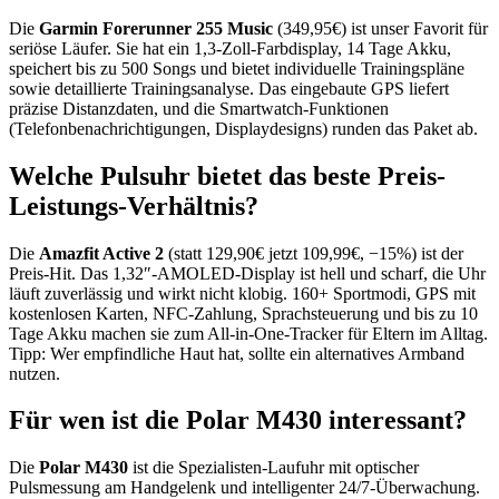
Die
Garmin Forerunner 255 Music
(349,95€) ist unser Favorit für
seriöse Läufer. Sie hat ein 1,3-Zoll-Farbdisplay, 14 Tage Akku,
speichert bis zu 500 Songs und bietet individuelle Trainingspläne
sowie detaillierte Trainingsanalyse. Das eingebaute GPS liefert
präzise Distanzdaten, und die Smartwatch-Funktionen
(Telefonbenachrichtigungen, Displaydesigns) runden das Paket ab.
Welche Pulsuhr bietet das beste Preis-
Leistungs-Verhältnis?
Die
Amazfit Active 2
(statt 129,90€ jetzt 109,99€, −15%) ist der
Preis-Hit. Das 1,32″-AMOLED-Display ist hell und scharf, die Uhr
läuft zuverlässig und wirkt nicht klobig. 160+ Sportmodi, GPS mit
kostenlosen Karten, NFC-Zahlung, Sprachsteuerung und bis zu 10
Tage Akku machen sie zum All-in-One-Tracker für Eltern im Alltag.
Tipp: Wer empfindliche Haut hat, sollte ein alternatives Armband
nutzen.
Für wen ist die Polar M430 interessant?
Die
Polar M430
ist die Spezialisten-Laufuhr mit optischer
Pulsmessung am Handgelenk und intelligenter 24/7-Überwachung.