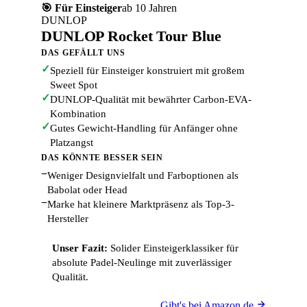
🎯 Für Einsteiger
ab 10 Jahren
DUNLOP
DUNLOP Rocket Tour Blue
DAS GEFÄLLT UNS
✓
Speziell für Einsteiger konstruiert mit großem
Sweet Spot
✓
DUNLOP-Qualität mit bewährter Carbon-EVA-
Kombination
✓
Gutes Gewicht-Handling für Anfänger ohne
Platzangst
DAS KÖNNTE BESSER SEIN
−
Weniger Designvielfalt und Farboptionen als
Babolat oder Head
−
Marke hat kleinere Marktpräsenz als Top-3-
Hersteller
Unser Fazit:
Solider Einsteigerklassiker für
absolute Padel-Neulinge mit zuverlässiger
Qualität.
Gibt's bei Amazon.de