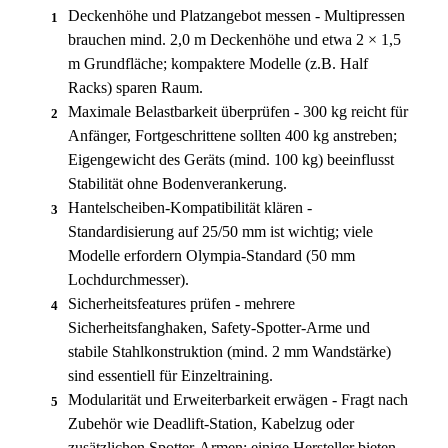
Deckenhöhe und Platzangebot messen - Multipressen
1
brauchen mind. 2,0 m Deckenhöhe und etwa 2 × 1,5
m Grundfläche; kompaktere Modelle (z.B. Half
Racks) sparen Raum.
Maximale Belastbarkeit überprüfen - 300 kg reicht für
2
Anfänger, Fortgeschrittene sollten 400 kg anstreben;
Eigengewicht des Geräts (mind. 100 kg) beeinflusst
Stabilität ohne Bodenverankerung.
Hantelscheiben-Kompatibilität klären -
3
Standardisierung auf 25/50 mm ist wichtig; viele
Modelle erfordern Olympia-Standard (50 mm
Lochdurchmesser).
Sicherheitsfeatures prüfen - mehrere
4
Sicherheitsfanghaken, Safety-Spotter-Arme und
stabile Stahlkonstruktion (mind. 2 mm Wandstärke)
sind essentiell für Einzeltraining.
Modularität und Erweiterbarkeit erwägen - Fragt nach
5
Zubehör wie Deadlift-Station, Kabelzug oder
zusätzlichen Spotter-Armen; einige Hersteller bieten