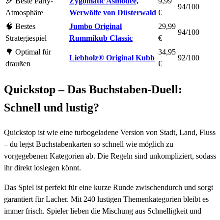
🎉 Beste Party-
Zygomatic Asmodee,
9,99
94/100
Atmosphäre
Werwölfe von Düsterwald
€
🧠 Bestes
Jumbo Original
29,99
94/100
Strategiespiel
Rummikub Classic
€
🌳 Optimal für
34,95
Liebholz® Original Kubb
92/100
draußen
€
Quickstop – Das Buchstaben-Duell:
Schnell und lustig?
Quickstop ist wie eine turbogeladene Version von Stadt, Land, Fluss
– du legst Buchstabenkarten so schnell wie möglich zu
vorgegebenen Kategorien ab. Die Regeln sind unkompliziert, sodass
ihr direkt loslegen könnt.
Das Spiel ist perfekt für eine kurze Runde zwischendurch und sorgt
garantiert für Lacher. Mit 240 lustigen Themenkategorien bleibt es
immer frisch. Spieler lieben die Mischung aus Schnelligkeit und