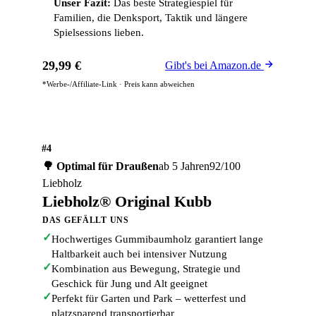
Unser Fazit:
Das beste Strategiespiel für
Familien, die Denksport, Taktik und längere
Spielsessions lieben.
29,99 €
Gibt's bei Amazon.de
*Werbe-/Affiliate-Link · Preis kann abweichen
#4
🌳 Optimal für Draußen
ab 5 Jahren
92/100
Liebholz
Liebholz® Original Kubb
DAS GEFÄLLT UNS
✓
Hochwertiges Gummibaumholz garantiert lange
Haltbarkeit auch bei intensiver Nutzung
✓
Kombination aus Bewegung, Strategie und
Geschick für Jung und Alt geeignet
✓
Perfekt für Garten und Park – wetterfest und
platzsparend transportierbar