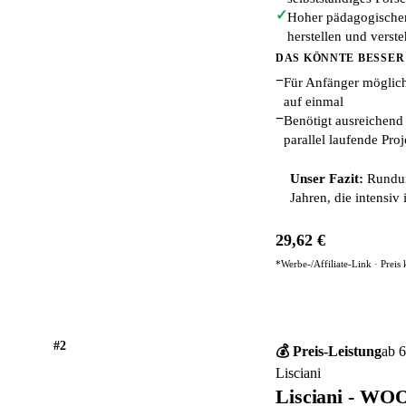
✓
Hoher pädagogischer
herstellen und verst
DAS KÖNNTE BESSER
−
Für Anfänger möglich
auf einmal
−
Benötigt ausreichend
parallel laufende Proj
Unser Fazit:
Rundum
Jahren, die intensiv
29,62 €
*Werbe-/Affiliate-Link · Preis
#2
💰 Preis-Leistung
ab 6
Lisciani
Lisciani - W