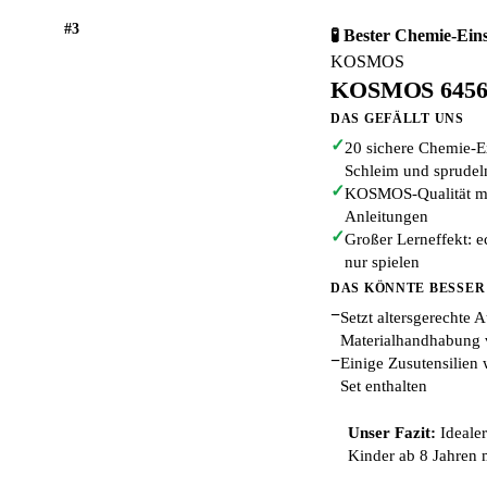
#3
🧪 Bester Chemie-Eins
KOSMOS
KOSMOS 64564
DAS GEFÄLLT UNS
✓
20 sichere Chemie-E
Schleim und sprudel
✓
KOSMOS-Qualität mit
Anleitungen
✓
Großer Lerneffekt: e
nur spielen
DAS KÖNNTE BESSER
−
Setzt altersgerechte A
Materialhandhabung 
−
Einige Zusutensilien
Set enthalten
Unser Fazit:
Idealer
Kinder ab 8 Jahren 