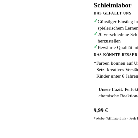
Schleimlabor
DAS GEFÄLLT UNS
✓
Günstiger Einstieg i
spielerischem Lerne
✓
20 verschiedene Schl
herzustellen
✓
Bewährte Qualität m
DAS KÖNNTE BESSER
−
Farben können auf U
−
Setzt kreatives Verst
Kinder unter 6 Jahre
Unser Fazit:
Perfekt
chemische Reaktion
9,99 €
*Werbe-/Affiliate-Link · Preis