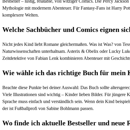
Bestseller – lustig, relatable, voll witziger Comics. Die Percy Jacks
Mythologie mit modernem Abenteuer. Für Fantasy-Fans ist Harry Potte
komplexere Welten.
Welche Sachbücher und Comics eignen sich 
Nicht jedes Kind liebt Romane gleichermaßen. Was ist Was? von Tess
Naturwissenschaften unterhaltsam. Asterix & Obelix oder Lucky Luk
Zeitdetektive von Fabian Lenk kombinieren Abenteuer mit Geschichts
Wie wähle ich das richtige Buch für mein 
Beachte diese Punkte bei deiner Auswahl: Das Buch sollte altersgerech
Viele Illustrationen sind wichtig – Kinder lieben Bilder. Für jüngere K
Sprache muss einfach und verständlich sein. Wenn dein Kind beispiels
der ist Fußballprofi von Sabine Bohlmann passen.
Wo finde ich aktuelle Bestseller und neue 