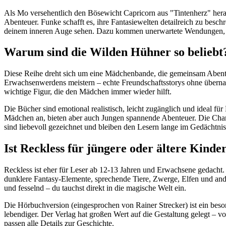
Als Mo versehentlich den Bösewicht Capricorn aus "Tintenherz" herau
Abenteuer. Funke schafft es, ihre Fantasiewelten detailreich zu besc
deinem inneren Auge sehen. Dazu kommen unerwartete Wendungen, di
Warum sind die Wilden Hühner so beliebt
Diese Reihe dreht sich um eine Mädchenbande, die gemeinsam Abent
Erwachsenwerdens meistern – echte Freundschaftsstorys ohne übernat
wichtige Figur, die den Mädchen immer wieder hilft.
Die Bücher sind emotional realistisch, leicht zugänglich und ideal für
Mädchen an, bieten aber auch Jungen spannende Abenteuer. Die Ch
sind liebevoll gezeichnet und bleiben den Lesern lange im Gedächtnis
Ist Reckless für jüngere oder ältere Kinde
Reckless ist eher für Leser ab 12-13 Jahren und Erwachsene gedacht.
dunklere Fantasy-Elemente, sprechende Tiere, Zwerge, Elfen und ande
und fesselnd – du tauchst direkt in die magische Welt ein.
Die Hörbuchversion (eingesprochen von Rainer Strecker) ist ein bes
lebendiger. Der Verlag hat großen Wert auf die Gestaltung gelegt – v
passen alle Details zur Geschichte.