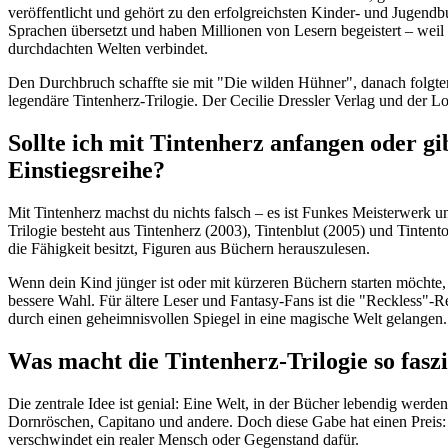
veröffentlicht und gehört zu den erfolgreichsten Kinder- und Jugend
Sprachen übersetzt und haben Millionen von Lesern begeistert – weil
durchdachten Welten verbindet.
Den Durchbruch schaffte sie mit "Die wilden Hühner", danach folgte
legendäre Tintenherz-Trilogie. Der Cecilie Dressler Verlag und der L
Sollte ich mit Tintenherz anfangen oder gib
Einstiegsreihe?
Mit Tintenherz machst du nichts falsch – es ist Funkes Meisterwerk u
Trilogie besteht aus Tintenherz (2003), Tintenblut (2005) und Tinten
die Fähigkeit besitzt, Figuren aus Büchern herauszulesen.
Wenn dein Kind jünger ist oder mit kürzeren Büchern starten möchte,
bessere Wahl. Für ältere Leser und Fantasy-Fans ist die "Reckless"-Re
durch einen geheimnisvollen Spiegel in eine magische Welt gelangen.
Was macht die Tintenherz-Trilogie so fasz
Die zentrale Idee ist genial: Eine Welt, in der Bücher lebendig werde
Dornröschen, Capitano und andere. Doch diese Gabe hat einen Preis:
verschwindet ein realer Mensch oder Gegenstand dafür.