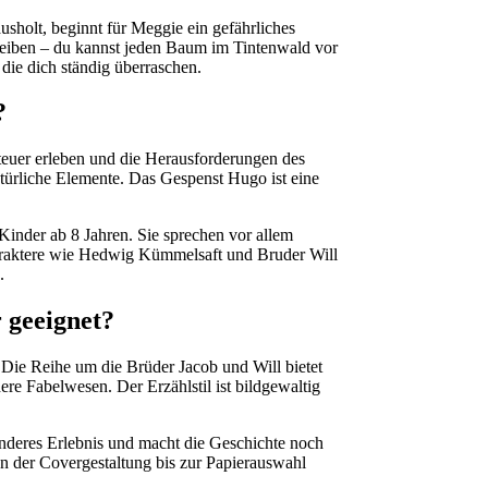
sholt, beginnt für Meggie ein gefährliches
hreiben – du kannst jeden Baum im Tintenwald vor
e dich ständig überraschen.
?
euer erleben und die Herausforderungen des
ürliche Elemente. Das Gespenst Hugo ist eine
 Kinder ab 8 Jahren. Sie sprechen vor allem
araktere wie Hedwig Kümmelsaft und Bruder Will
.
r geeignet?
 Die Reihe um die Brüder Jacob und Will bietet
re Fabelwesen. Der Erzählstil ist bildgewaltig
onderes Erlebnis und macht die Geschichte noch
on der Covergestaltung bis zur Papierauswahl