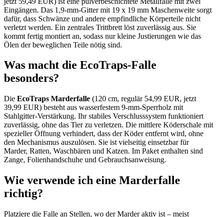
jetzt 59,49 EUR) ist eine pulverbeschichtete Metallfalle mit zwei
Eingängen. Das 1,9-mm-Gitter mit 19 x 19 mm Maschenweite sorgt
dafür, dass Schwänze und andere empfindliche Körperteile nicht
verletzt werden. Ein zentrales Trittbrett löst zuverlässig aus. Sie
kommt fertig montiert an, sodass nur kleine Justierungen wie das
Ölen der beweglichen Teile nötig sind.
Was macht die EcoTraps-Falle
besonders?
Die
EcoTraps Marderfalle
(120 cm, regulär 54,99 EUR, jetzt
39,99 EUR) besteht aus wasserfestem 9-mm-Sperrholz mit
Stahlgitter-Verstärkung. Ihr stabiles Verschlusssystem funktioniert
zuverlässig, ohne das Tier zu verletzen. Die mittlere Köderschale mit
spezieller Öffnung verhindert, dass der Köder entfernt wird, ohne
den Mechanismus auszulösen. Sie ist vielseitig einsetzbar für
Marder, Ratten, Waschbären und Katzen. Im Paket enthalten sind
Zange, Folienhandschuhe und Gebrauchsanweisung.
Wie verwende ich eine Marderfalle
richtig?
Platziere die Falle an Stellen, wo der Marder aktiv ist – meist