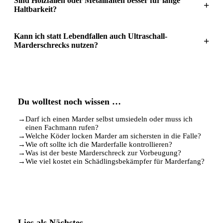
Sind Holzfallen oder Metallfalten besser für lange
+
Haltbarkeit?
Kann ich statt Lebendfallen auch Ultraschall-
+
Marderschrecks nutzen?
Du wolltest noch wissen …
→
Darf ich einen Marder selbst umsiedeln oder muss ich
einen Fachmann rufen?
→
Welche Köder locken Marder am sichersten in die Falle?
→
Wie oft sollte ich die Marderfalle kontrollieren?
→
Was ist der beste Marderschreck zur Vorbeugung?
→
Wie viel kostet ein Schädlingsbekämpfer für Marderfang?
Lies als Nächstes