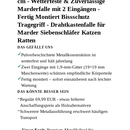
cm - Wetterfeste & Zuverlässige
Marderfalle mit 2 Eingängen -
Fertig Montiert Bissschutz
Tragegriff - Drahtkastenfalle für
Marder Siebenschläfer Katzen
Ratten
DAS GEFÄLLT UNS
✓
Pulverbeschichtete Metallkonstruktion ist
wetterfest und hält jahrelang
✓
Zwei Eingänge mit 1,9-mm-Gitter (19×19 mm
Maschenweite) schützen empfindliche Körperteile
✓
Fertig montiert – sofort einsatzbereit nach leichter
Wartung
DAS KÖNNTE BESSER SEIN
−
Regulär 69,99 EUR - etwas höherer
Anschaffungspreis als Holzalternativen
−
Schwerere Metallausführung erschwert häufigen
Transport
Unser Fazit:
Premium-Metallfallenl für