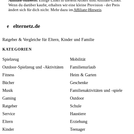
Affiliate-Hinweis:
Einige Links in diesem Artikel sind Affiliate-Links.
Wenn du darüber kaufst, erhalten wir eine kleine Provision - der Preis
ändert sich für dich nicht. Mehr dazu im
Affiliate-Hinweis
.
elternetz.de
e
Ratgeber & Vergleiche für Eltern, Kinder und Familie
KATEGORIEN
Spielzeug
Mobilität
Outdoor-Spielzeug und -Aktivitäten
Familienurlaub
Fitness
Heim & Garten
Bücher
Geschenke
Musik
Familienaktivitäten und -spiele
Gaming
Outdoor
Ratgeber
Schule
Service
Haustiere
Eltern
Erziehung
Kinder
Teenager