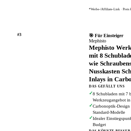
*Werbe-/Affiliate-Link · Preis
#3
🎯 Für Einsteiger
Mephisto
Mephisto Werk
mit 8 Schubla
wie Schraubens
Nusskasten Sch
Inlays in Carbo
DAS GEFÄLLT UNS
✓
8 Schubladen mit 7 
Werkzeugangebot in 
✓
Carbonoptik-Design 
Standard-Modelle
✓
Idealer Einstiegspu
Budget
DAS KÖNNTE BESSER