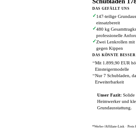
Schubladen 17
DAS GEFÄLLT UNS
✓
147-teilige Grundaus
einsatzbereit
✓
480 kg Gesamttragkr
professionelle Anfo
✓
Zwei Lenkrollen mit 
gegen Kippen
DAS KÖNNTE BESSER
−
Mit 1.899,90 EUR hö
Einsteigermodelle
−
Nur 7 Schubladen, da
Erweiterbarkeit
Unser Fazit:
Solide
Heimwerker und klei
Grundausstattung.
*Werbe-/Affiliate-Link · Preis