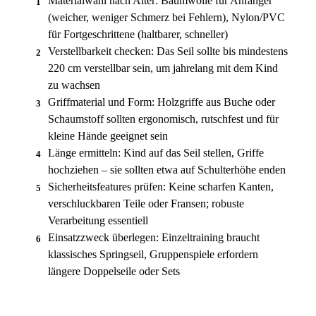
Materialwahl nach Alter: Baumwolle für Anfänger
1
(weicher, weniger Schmerz bei Fehlern), Nylon/PVC
für Fortgeschrittene (haltbarer, schneller)
Verstellbarkeit checken: Das Seil sollte bis mindestens
2
220 cm verstellbar sein, um jahrelang mit dem Kind
zu wachsen
Griffmaterial und Form: Holzgriffe aus Buche oder
3
Schaumstoff sollten ergonomisch, rutschfest und für
kleine Hände geeignet sein
Länge ermitteln: Kind auf das Seil stellen, Griffe
4
hochziehen – sie sollten etwa auf Schulterhöhe enden
Sicherheitsfeatures prüfen: Keine scharfen Kanten,
5
verschluckbaren Teile oder Fransen; robuste
Verarbeitung essentiell
Einsatzzweck überlegen: Einzeltraining braucht
6
klassisches Springseil, Gruppenspiele erfordern
längere Doppelseile oder Sets