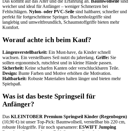
Das kommt auf das Alter und die Erfahrung an.
Baumwollseile
sind
weicher und ideal für Anfänger – weniger Schmerzen bei
Fehlschlägen.
Nylon- oder PVC-Seile
sind haltbarer, schneller und
perfekt für fortgeschrittene Springer. Buchenholzgriffe sind
langlebig und umweltfreundlich, Schaumstoffgriffe bieten mehr
Komfort.
Worauf achte ich beim Kauf?
Längenverstellbarkeit:
Ein Must-have, da Kinder schnell
wachsen. Ein verstellbares Seil nutzt du jahrelang.
Griffe:
Sie
sollten ergonomisch, rutschfest und in kleine Hände passen.
Sicherheit:
Keine scharfen Kanten oder verschluckbaren Teile.
Design:
Bunte Farben und Motive erhöhen die Motivation.
Haltbarkeit:
Robuste Materialien halten länger und bieten mehr
Spielspaß.
Was ist das beste Springseil für
Anfänger?
Das
KLEINTOBER Premium Springseil Kinder (Regenbogen)
(10,90 €) ist unser Top-Pick: Baumwollseil, verstellbar bis 220 cm,
robuste Holzgriffe. Für noch sparsamere:
ESWIFT Jumping