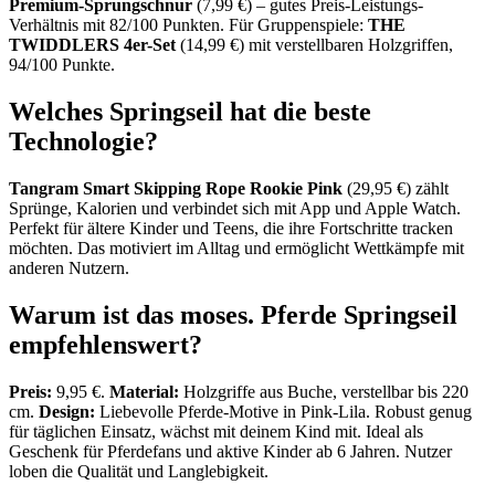
Premium-Sprungschnur
(7,99 €) – gutes Preis-Leistungs-
Verhältnis mit 82/100 Punkten. Für Gruppenspiele:
THE
TWIDDLERS 4er-Set
(14,99 €) mit verstellbaren Holzgriffen,
94/100 Punkte.
Welches Springseil hat die beste
Technologie?
Tangram Smart Skipping Rope Rookie Pink
(29,95 €) zählt
Sprünge, Kalorien und verbindet sich mit App und Apple Watch.
Perfekt für ältere Kinder und Teens, die ihre Fortschritte tracken
möchten. Das motiviert im Alltag und ermöglicht Wettkämpfe mit
anderen Nutzern.
Warum ist das moses. Pferde Springseil
empfehlenswert?
Preis:
9,95 €.
Material:
Holzgriffe aus Buche, verstellbar bis 220
cm.
Design:
Liebevolle Pferde-Motive in Pink-Lila. Robust genug
für täglichen Einsatz, wächst mit deinem Kind mit. Ideal als
Geschenk für Pferdefans und aktive Kinder ab 6 Jahren. Nutzer
loben die Qualität und Langlebigkeit.