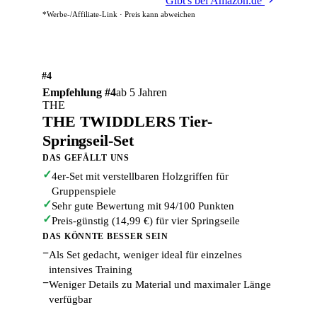
Gibt's bei Amazon.de
*Werbe-/Affiliate-Link · Preis kann abweichen
#4
Empfehlung #4
ab 5 Jahren
THE
THE TWIDDLERS Tier-
Springseil-Set
DAS GEFÄLLT UNS
✓
4er-Set mit verstellbaren Holzgriffen für
Gruppenspiele
✓
Sehr gute Bewertung mit 94/100 Punkten
✓
Preis-günstig (14,99 €) für vier Springseile
DAS KÖNNTE BESSER SEIN
−
Als Set gedacht, weniger ideal für einzelnes
intensives Training
−
Weniger Details zu Material und maximaler Länge
verfügbar