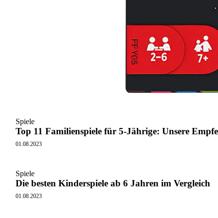
Spiele
Top 11 Familienspiele für 5-Jährige: Unsere Empf
01.08.2023
Spiele
Die besten Kinderspiele ab 6 Jahren im Vergleich
01.08.2023