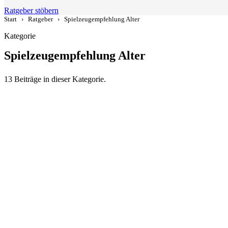
Ratgeber stöbern
Start
›
Ratgeber
›
Spielzeugempfehlung Alter
Kategorie
Spielzeugempfehlung Alter
13 Beiträge in dieser Kategorie.