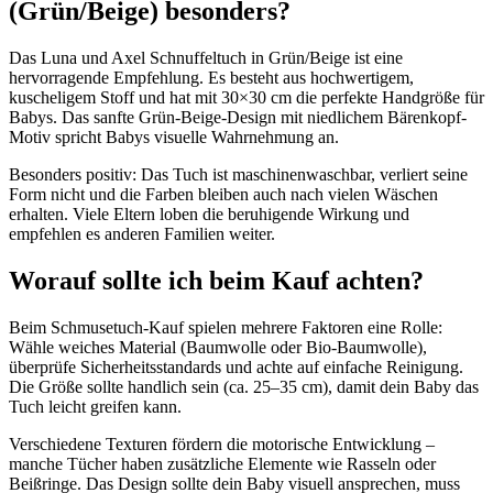
(Grün/Beige) besonders?
Das Luna und Axel Schnuffeltuch in Grün/Beige ist eine
hervorragende Empfehlung. Es besteht aus hochwertigem,
kuscheligem Stoff und hat mit 30×30 cm die perfekte Handgröße für
Babys. Das sanfte Grün-Beige-Design mit niedlichem Bärenkopf-
Motiv spricht Babys visuelle Wahrnehmung an.
Besonders positiv: Das Tuch ist maschinenwaschbar, verliert seine
Form nicht und die Farben bleiben auch nach vielen Wäschen
erhalten. Viele Eltern loben die beruhigende Wirkung und
empfehlen es anderen Familien weiter.
Worauf sollte ich beim Kauf achten?
Beim Schmusetuch-Kauf spielen mehrere Faktoren eine Rolle:
Wähle weiches Material (Baumwolle oder Bio-Baumwolle),
überprüfe Sicherheitsstandards und achte auf einfache Reinigung.
Die Größe sollte handlich sein (ca. 25–35 cm), damit dein Baby das
Tuch leicht greifen kann.
Verschiedene Texturen fördern die motorische Entwicklung –
manche Tücher haben zusätzliche Elemente wie Rasseln oder
Beißringe. Das Design sollte dein Baby visuell ansprechen, muss