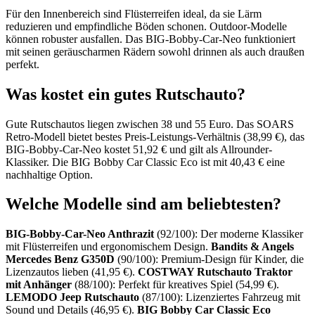
Für den Innenbereich sind Flüsterreifen ideal, da sie Lärm
reduzieren und empfindliche Böden schonen. Outdoor-Modelle
können robuster ausfallen. Das BIG-Bobby-Car-Neo funktioniert
mit seinen geräuscharmen Rädern sowohl drinnen als auch draußen
perfekt.
Was kostet ein gutes Rutschauto?
Gute Rutschautos liegen zwischen 38 und 55 Euro. Das SOARS
Retro-Modell bietet bestes Preis-Leistungs-Verhältnis (38,99 €), das
BIG-Bobby-Car-Neo kostet 51,92 € und gilt als Allrounder-
Klassiker. Die BIG Bobby Car Classic Eco ist mit 40,43 € eine
nachhaltige Option.
Welche Modelle sind am beliebtesten?
BIG-Bobby-Car-Neo Anthrazit
(92/100): Der moderne Klassiker
mit Flüsterreifen und ergonomischem Design.
Bandits & Angels
Mercedes Benz G350D
(90/100): Premium-Design für Kinder, die
Lizenzautos lieben (41,95 €).
COSTWAY Rutschauto Traktor
mit Anhänger
(88/100): Perfekt für kreatives Spiel (54,99 €).
LEMODO Jeep Rutschauto
(87/100): Lizenziertes Fahrzeug mit
Sound und Details (46,95 €).
BIG Bobby Car Classic Eco