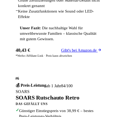
Grüne Zertifizierungen oder Material-Details nicht
konkret genannt
−
Keine Zusatzfunktionen wie Sound oder LED-
Effekte
Unser Fazit:
Die nachhaltige Wahl für
umweltbewusste Familien – klassische Qualität
mit gutem Gewissen.
40,43 €
Gibt's bei Amazon.de
*Werbe-/Affiliate-Link · Preis kann abweichen
#6
💰 Preis-Leistung
ab 1 Jahr
84/100
SOARS
SOARS Rutschauto Retro
DAS GEFÄLLT UNS
✓
Günstiger Einstiegspreis von 38,99 € – bestes
Preis-Leistungs-Verhältnis