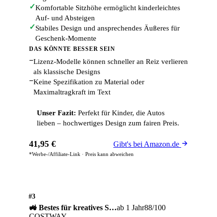
✓
Komfortable Sitzhöhe ermöglicht kinderleichtes
Auf- und Absteigen
✓
Stabiles Design und ansprechendes Äußeres für
Geschenk-Momente
DAS KÖNNTE BESSER SEIN
−
Lizenz-Modelle können schneller an Reiz verlieren
als klassische Designs
−
Keine Spezifikation zu Material oder
Maximaltragkraft im Text
Unser Fazit:
Perfekt für Kinder, die Autos
lieben – hochwertiges Design zum fairen Preis.
41,95 €
Gibt's bei Amazon.de
*Werbe-/Affiliate-Link · Preis kann abweichen
#3
🚜 Bestes für kreatives S…
ab 1 Jahr
88/100
COSTWAY