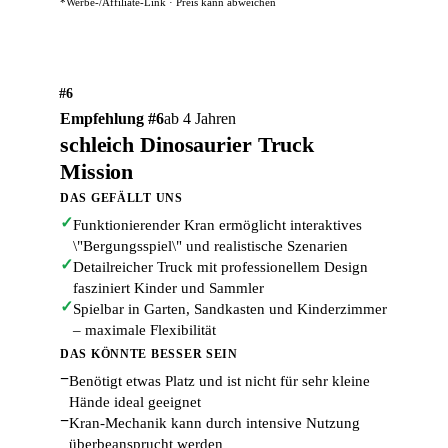
*Werbe-/Affiliate-Link · Preis kann abweichen
#6
Empfehlung #6
ab 4 Jahren
schleich Dinosaurier Truck
Mission
DAS GEFÄLLT UNS
✓
Funktionierender Kran ermöglicht interaktives
\"Bergungsspiel\" und realistische Szenarien
✓
Detailreicher Truck mit professionellem Design
fasziniert Kinder und Sammler
✓
Spielbar in Garten, Sandkasten und Kinderzimmer
– maximale Flexibilität
DAS KÖNNTE BESSER SEIN
−
Benötigt etwas Platz und ist nicht für sehr kleine
Hände ideal geeignet
−
Kran-Mechanik kann durch intensive Nutzung
überbeansprucht werden