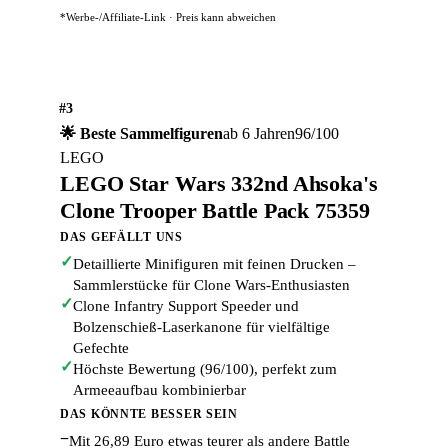
*Werbe-/Affiliate-Link · Preis kann abweichen
#3
🌟 Beste Sammelfiguren
ab 6 Jahren
96/100
LEGO
LEGO Star Wars 332nd Ahsoka's
Clone Trooper Battle Pack 75359
DAS GEFÄLLT UNS
✓
Detaillierte Minifiguren mit feinen Drucken –
Sammlerstücke für Clone Wars-Enthusiasten
✓
Clone Infantry Support Speeder und
Bolzenschieß-Laserkanone für vielfältige
Gefechte
✓
Höchste Bewertung (96/100), perfekt zum
Armeeaufbau kombinierbar
DAS KÖNNTE BESSER SEIN
−
Mit 26,89 Euro etwas teurer als andere Battle