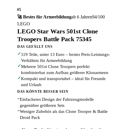
#5
🚀 Bestes für Armeebildung
ab 6 Jahren
94/100
LEGO
LEGO Star Wars 501st Clone
Troopers Battle Pack 75345
DAS GEFÄLLT UNS
✓
119 Teile, unter 13 Euro – bestes Preis-Leistungs-
Verhältnis für Armeebildung
✓
Mehrere 501st Clone Troopers perfekt
kombinierbar zum Aufbau größerer Klonarmeen
✓
Kompakt und transportabel – ideal für Freunde
und Urlaub
DAS KÖNNTE BESSER SEIN
−
Einfacheres Design der Fahrzeugmodelle
gegenüber größeren Sets
−
Weniger Zubehör als das Clone Trooper & Battle
Droid Pack