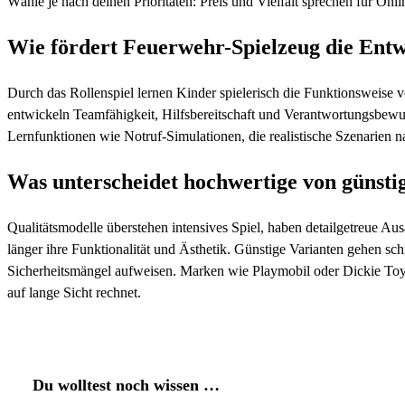
Wähle je nach deinen Prioritäten: Preis und Vielfalt sprechen für Onl
Wie fördert Feuerwehr-Spielzeug die Ent
Durch das Rollenspiel lernen Kinder spielerisch die Funktionsweise 
entwickeln Teamfähigkeit, Hilfsbereitschaft und Verantwortungsbewus
Lernfunktionen wie Notruf-Simulationen, die realistische Szenarien 
Was unterscheidet hochwertige von günsti
Qualitätsmodelle überstehen intensives Spiel, haben detailgetreue Aus
länger ihre Funktionalität und Ästhetik. Günstige Varianten gehen sc
Sicherheitsmängel aufweisen. Marken wie Playmobil oder Dickie Toys s
auf lange Sicht rechnet.
Du wolltest noch wissen …