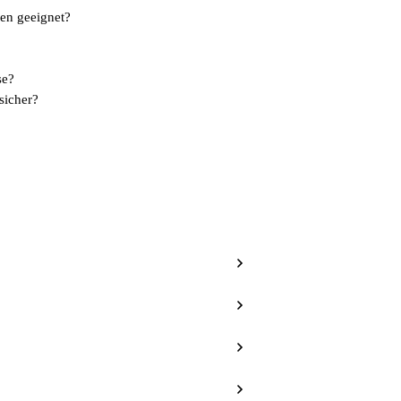
ren geeignet?
se?
sicher?