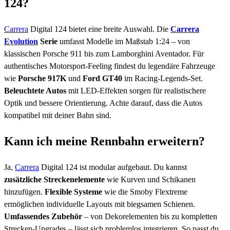
124?
Carrera
Digital 124 bietet eine breite Auswahl. Die
Carrera
Evolution
Serie
umfasst Modelle im Maßstab 1:24 – von
klassischen Porsche 911 bis zum Lamborghini Aventador. Für
authentisches Motorsport-Feeling findest du legendäre Fahrzeuge
wie
Porsche 917K
und
Ford GT40
im Racing-Legends-Set.
Beleuchtete Autos
mit LED-Effekten sorgen für realistischere
Optik und bessere Orientierung. Achte darauf, dass die Autos
kompatibel mit deiner Bahn sind.
Kann ich meine Rennbahn erweitern?
Ja,
Carrera
Digital 124 ist modular aufgebaut. Du kannst
zusätzliche Streckenelemente
wie Kurven und Schikanen
hinzufügen.
Flexible Systeme
wie die Smoby Flextreme
ermöglichen individuelle Layouts mit biegsamen Schienen.
Umfassendes Zubehör
– von Dekorelementen bis zu kompletten
Strecken-Upgrades – lässt sich problemlos integrieren. So passt du