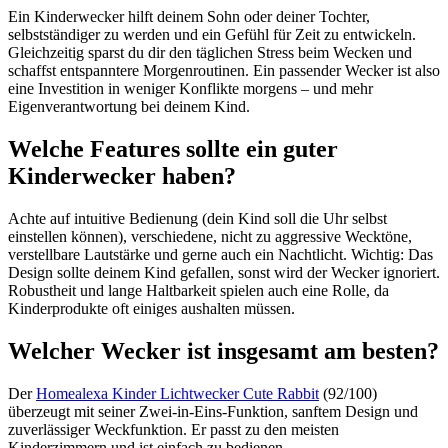
Ein Kinderwecker hilft deinem Sohn oder deiner Tochter,
selbstständiger zu werden und ein Gefühl für Zeit zu entwickeln.
Gleichzeitig sparst du dir den täglichen Stress beim Wecken und
schaffst entspanntere Morgenroutinen. Ein passender Wecker ist also
eine Investition in weniger Konflikte morgens – und mehr
Eigenverantwortung bei deinem Kind.
Welche Features sollte ein guter
Kinderwecker haben?
Achte auf intuitive Bedienung (dein Kind soll die Uhr selbst
einstellen können), verschiedene, nicht zu aggressive Wecktöne,
verstellbare Lautstärke und gerne auch ein Nachtlicht. Wichtig: Das
Design sollte deinem Kind gefallen, sonst wird der Wecker ignoriert.
Robustheit und lange Haltbarkeit spielen auch eine Rolle, da
Kinderprodukte oft einiges aushalten müssen.
Welcher Wecker ist insgesamt am besten?
Der
Homealexa Kinder Lichtwecker Cute Rabbit
(92/100)
überzeugt mit seiner Zwei-in-Eins-Funktion, sanftem Design und
zuverlässiger Weckfunktion. Er passt zu den meisten
Kinderzimmern und ist einfach zu bedienen.