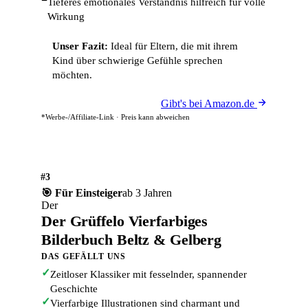
−
Tieferes emotionales Verständnis hilfreich für volle
Wirkung
Unser Fazit:
Ideal für Eltern, die mit ihrem
Kind über schwierige Gefühle sprechen
möchten.
Gibt's bei Amazon.de
*Werbe-/Affiliate-Link · Preis kann abweichen
#3
🎯 Für Einsteiger
ab 3 Jahren
Der
Der Grüffelo Vierfarbiges
Bilderbuch Beltz & Gelberg
DAS GEFÄLLT UNS
✓
Zeitloser Klassiker mit fesselnder, spannender
Geschichte
✓
Vierfarbige Illustrationen sind charmant und