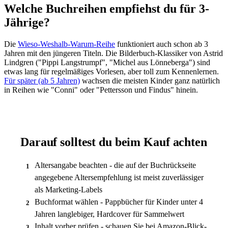
Welche Buchreihen empfiehst du für 3-
Jährige?
Die
Wieso-Weshalb-Warum-Reihe
funktioniert auch schon ab 3
Jahren mit den jüngeren Titeln. Die Bilderbuch-Klassiker von Astrid
Lindgren ("Pippi Langstrumpf", "Michel aus Lönneberga") sind
etwas lang für regelmäßiges Vorlesen, aber toll zum Kennenlernen.
Für später (ab 5 Jahren)
wachsen die meisten Kinder ganz natürlich
in Reihen wie "Conni" oder "Pettersson und Findus" hinein.
Darauf solltest du beim Kauf achten
Altersangabe beachten - die auf der Buchrückseite
1
angegebene Altersempfehlung ist meist zuverlässiger
als Marketing-Labels
Buchformat wählen - Pappbücher für Kinder unter 4
2
Jahren langlebiger, Hardcover für Sammelwert
Inhalt vorher prüfen - schauen Sie bei Amazon-Blick-
3