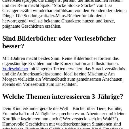
diese Altersgruppe: die Länge ist perfekt, die Illustrationen fesseln,
und der Reim macht Spaß. "Stöcke Stöcke Stöcke" von Lisa
Gastager erzählt wunderbar einfühlsam von den Freuden der kleinen
Dinge. Die Sendung-mit-der-Maus-Bücher funktionieren
hervorragend, weil sie bekannte Charaktere nutzen und kurze,
prägnante Geschichten erzählen.
Sind Bilderbücher oder Vorlesebücher
besser?
Mit 3 Jahren macht beides Sinn. Reine Bilderbücher fördern das
eigenständige Erzählen und die Konzentration auf Illustrationen.
Vorlesebücher
mit längeren Texten erweitern das Sprachverständnis
und die Aufmerksamkeitsspanne. Ideal ist eine Mischung: Am
Morgen vielleicht ein Wimmelbuch zum gemeinsamen Anschauen,
abends ein Vorlesebuch zum Einschlafen.
Welche Themen interessieren 3-Jährige?
Dein Kind erkundet gerade die Welt – Bücher über Tiere, Familie,
Freundschaft und Alltägliches sprechen es an. Abenteuer und kleine
Konflikte faszinieren nun auch ("Wer versteckt sich im Wald?").
Humorvolle Geschichten mit wiedererkennbaren Situationen sind